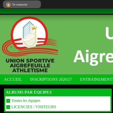
Panneau de gestion des cookies
Se connecter
ACCUEIL
INSCRIPTIONS 2026/27
ENTRAINEMENT
ALBUMS PAR ÉQUIPES
Toutes les équipes
LICENCIES / VISITEURS