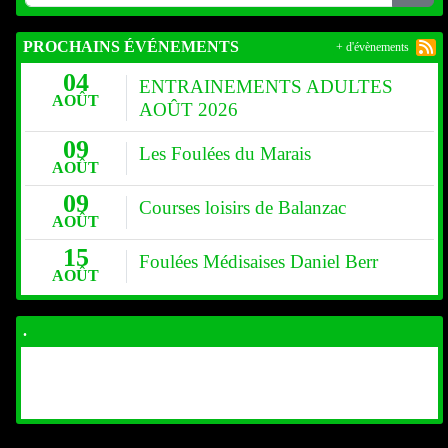
PROCHAINS ÉVÉNEMENTS
+ d'évènements
04
ENTRAINEMENTS ADULTES
AOÛT
AOÛT 2026
09
Les Foulées du Marais
AOÛT
09
Courses loisirs de Balanzac
AOÛT
15
Foulées Médisaises Daniel Berr
AOÛT
.