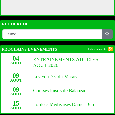
RECHERCHE
PROCHAINS ÉVÉNEMENTS
+ d'évènements
04
ENTRAINEMENTS ADULTES
AOÛT
AOÛT 2026
09
Les Foulées du Marais
AOÛT
09
Courses loisirs de Balanzac
AOÛT
15
Foulées Médisaises Daniel Berr
AOÛT