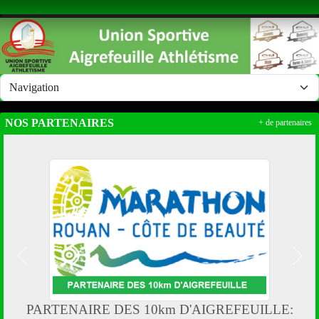
Panneau de gestion des cookies
NOS PARTENAIRES
+ de partenaires
Précedent
Suiv
PARTENAIRE DES 10km D'AIGREFEUILLE: