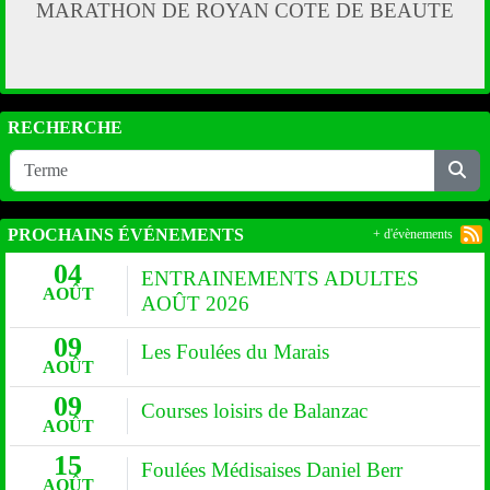
MARATHON DE ROYAN COTE DE BEAUTE
RECHERCHE
PROCHAINS ÉVÉNEMENTS
+ d'évènements
04
ENTRAINEMENTS ADULTES
AOÛT
AOÛT 2026
09
Les Foulées du Marais
AOÛT
09
Courses loisirs de Balanzac
AOÛT
15
Foulées Médisaises Daniel Berr
AOÛT