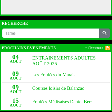
RECHERCHE
PROCHAINS ÉVÉNEMENTS
+ d'évènements
04
ENTRAINEMENTS ADULTES
AOÛT
AOÛT 2026
09
Les Foulées du Marais
AOÛT
09
Courses loisirs de Balanzac
AOÛT
15
Foulées Médisaises Daniel Berr
AOÛT