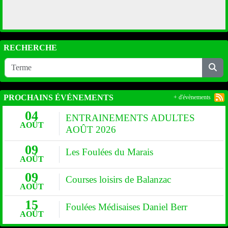
RECHERCHE
PROCHAINS ÉVÉNEMENTS
+ d'évènements
04
ENTRAINEMENTS ADULTES
AOÛT
AOÛT 2026
09
Les Foulées du Marais
AOÛT
09
Courses loisirs de Balanzac
AOÛT
15
Foulées Médisaises Daniel Berr
AOÛT