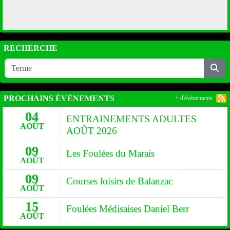
RECHERCHE
PROCHAINS ÉVÉNEMENTS
+ d'évènements
04
ENTRAINEMENTS ADULTES
AOÛT
AOÛT 2026
09
Les Foulées du Marais
AOÛT
09
Courses loisirs de Balanzac
AOÛT
15
Foulées Médisaises Daniel Berr
AOÛT