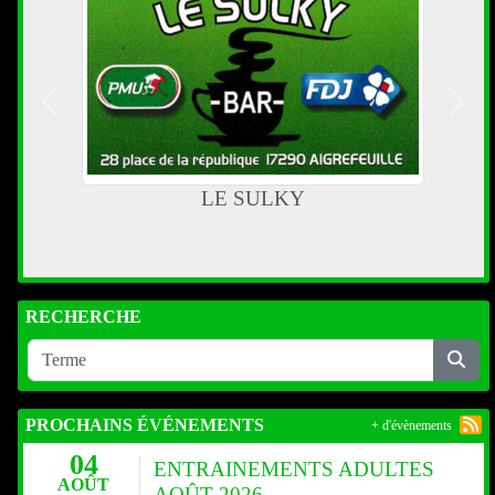
Précedent
Suiva
LE SULKY
RECHERCHE
PROCHAINS ÉVÉNEMENTS
+ d'évènements
04
ENTRAINEMENTS ADULTES
AOÛT
AOÛT 2026