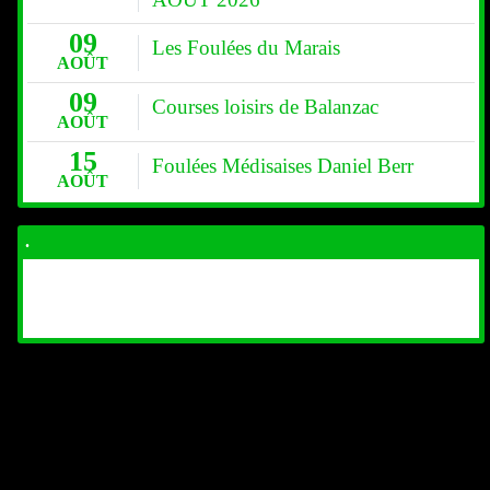
09
Les Foulées du Marais
AOÛT
09
Courses loisirs de Balanzac
AOÛT
15
Foulées Médisaises Daniel Berr
AOÛT
.