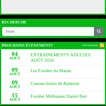
RECHERCHE
PROCHAINS ÉVÉNEMENTS
+ d'évènements
04
ENTRAINEMENTS ADULTES
AOÛT
AOÛT 2026
09
Les Foulées du Marais
AOÛT
09
Courses loisirs de Balanzac
AOÛT
15
Foulées Médisaises Daniel Berr
AOÛT