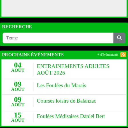
RECHERCHE
PROCHAINS ÉVÉNEMENTS
+ d'évènements
04
ENTRAINEMENTS ADULTES
AOÛT
AOÛT 2026
09
Les Foulées du Marais
AOÛT
09
Courses loisirs de Balanzac
AOÛT
15
Foulées Médisaises Daniel Berr
AOÛT