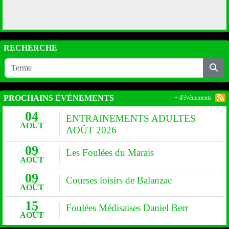
RECHERCHE
PROCHAINS ÉVÉNEMENTS
+ d'évènements
04
ENTRAINEMENTS ADULTES
AOÛT
AOÛT 2026
09
Les Foulées du Marais
AOÛT
09
Courses loisirs de Balanzac
AOÛT
15
Foulées Médisaises Daniel Berr
AOÛT