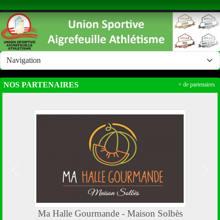
Panneau de gestion des cookies
NOS PARTENAIRES
+ de partenaires
Précedent
Suiv
Ma Halle Gourmande - Maison Solbès