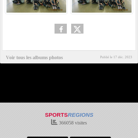
Voir tous les albums photos
Publié le
17 déc. 2023
SPORTS
REGIONS
366058
visites