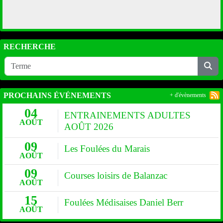
RECHERCHE
PROCHAINS ÉVÉNEMENTS
+ d'évènements
04
ENTRAINEMENTS ADULTES
AOÛT
AOÛT 2026
09
Les Foulées du Marais
AOÛT
09
Courses loisirs de Balanzac
AOÛT
15
Foulées Médisaises Daniel Berr
AOÛT