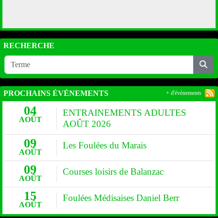
RECHERCHE
PROCHAINS ÉVÉNEMENTS
+ d'évènements
04
ENTRAINEMENTS ADULTES
AOÛT
AOÛT 2026
09
Les Foulées du Marais
AOÛT
09
Courses loisirs de Balanzac
AOÛT
15
Foulées Médisaises Daniel Berr
AOÛT