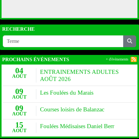
RECHERCHE
PROCHAINS ÉVÉNEMENTS
+ d'évènements
04
ENTRAINEMENTS ADULTES
AOÛT
AOÛT 2026
09
Les Foulées du Marais
AOÛT
09
Courses loisirs de Balanzac
AOÛT
15
Foulées Médisaises Daniel Berr
AOÛT