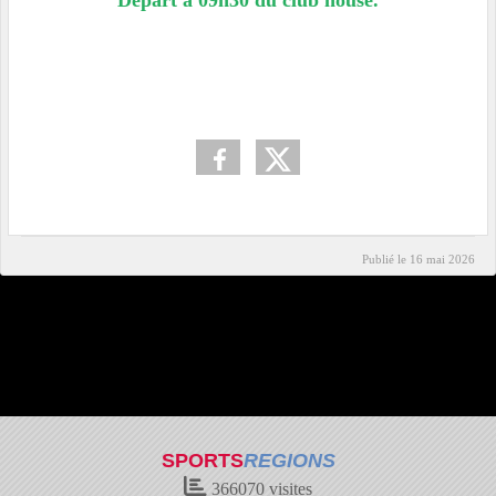
Départ à 09h30 du club house.
Publié le
16 mai 2026
SPORTS
REGIONS
366070
visites