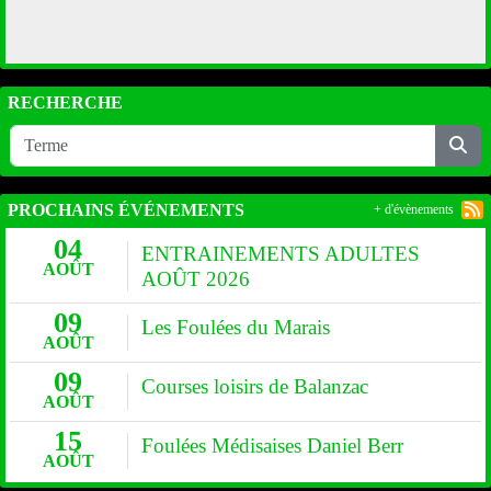
RECHERCHE
PROCHAINS ÉVÉNEMENTS
+ d'évènements
04
ENTRAINEMENTS ADULTES
AOÛT
AOÛT 2026
09
Les Foulées du Marais
AOÛT
09
Courses loisirs de Balanzac
AOÛT
15
Foulées Médisaises Daniel Berr
AOÛT