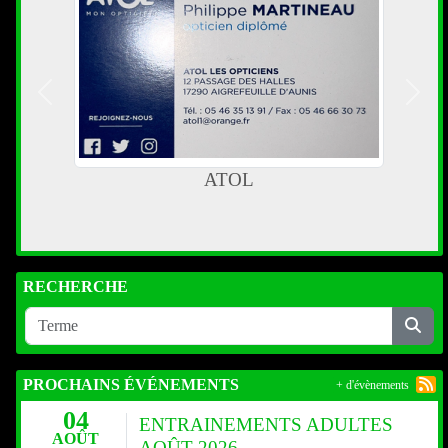
Précedent
Suiva
ATOL
RECHERCHE
PROCHAINS ÉVÉNEMENTS
+ d'évènements
04
ENTRAINEMENTS ADULTES
AOÛT
AOÛT 2026