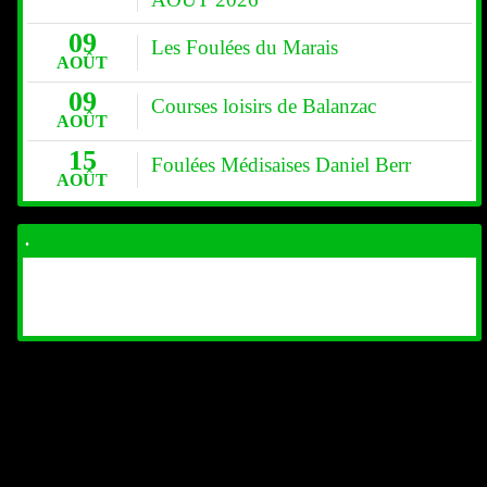
09
Les Foulées du Marais
AOÛT
09
Courses loisirs de Balanzac
AOÛT
15
Foulées Médisaises Daniel Berr
AOÛT
.