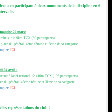
eau en participant à deux monuments de la discipline en 6
ntervalle.
dimanche 29 mars:
rche sur le 9km TCX (30 participants) .
place du général, 4ème fémine et 2ème de sa catégorie.
omplets
ICI
di 04 avril :
ircuit à label national 12,410m TCX (106 participants).
ace du général, 42ème fémine et 3ème de sa catégorie.
omplets
ICI
lles représentations du club !