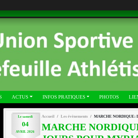
S
ACTUS
INFOS PRATIQUES
PHOTOS
LIE
Accueil
Les évènements
MARCHE NORDIQUE: Deu
Le
samedi
04
MARCHE NORDIQUE
AVRIL
2026