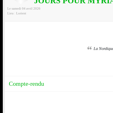
JOURS POUR MYRI
Le
samedi
04
avril
2026
Lieu :
Lorient
nt
BREIZH CHRONO
La Nordiqu
Compte-rendu