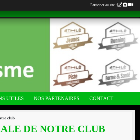
Participer au site :
NS UTILES
NOS PARTENAIRES
CONTACT
tre club
ALE DE NOTRE CLUB