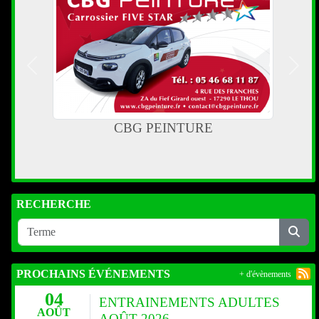
Précedent
Suiva
CBG PEINTURE
RECHERCHE
PROCHAINS ÉVÉNEMENTS
+ d'évènements
04
ENTRAINEMENTS ADULTES
AOÛT
AOÛT 2026