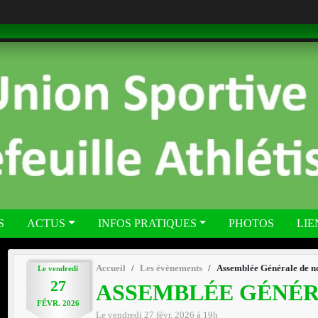
S
ACTUS
INFOS PRATIQUES
PHOTOS
LIE
Accueil
Les évènements
Assemblée Générale de no
Le
vendredi
27
ASSEMBLÉE GÉNÉR
FÉVR.
2026
Le
vendredi
27
févr.
2026
à 19h