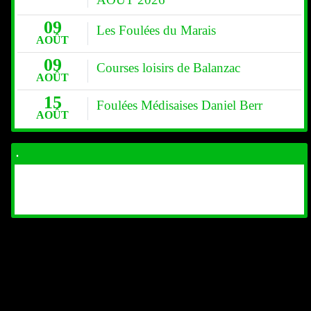
09
Les Foulées du Marais
AOÛT
09
Courses loisirs de Balanzac
AOÛT
15
Foulées Médisaises Daniel Berr
AOÛT
.