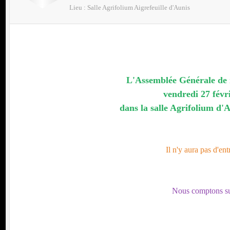
Lieu :
Salle Agrifolium
Aigrefeuille d'Aunis
nt
L'Assemblée Générale de n
MUTUELLE DE POITIERS ASSURANCES
vendredi 27 févr
dans la salle Agrifolium d'A
Il n'y aura pas d'en
Nous comptons su