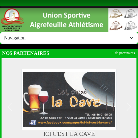
Panneau de gestion des cookies
NOS PARTENAIRES
+ de partenaires
Précedent
Suiv
ICI C'EST LA CAVE