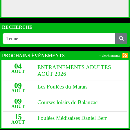
RECHERCHE
PROCHAINS ÉVÉNEMENTS
+ d'évènements
04
ENTRAINEMENTS ADULTES
AOÛT
AOÛT 2026
09
Les Foulées du Marais
AOÛT
09
Courses loisirs de Balanzac
AOÛT
15
Foulées Médisaises Daniel Berr
AOÛT