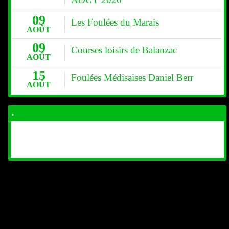
AOÛT
AOÛT 2026
09
Les Foulées du Marais
AOÛT
09
Courses loisirs de Balanzac
AOÛT
15
Foulées Médisaises Daniel Berr
AOÛT
.