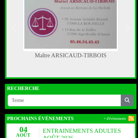
Précedent
Suiva
AUD-TIRBOIS
PARTENAIRE DES 10km D'
MARATHON DE ROYAN CO
RECHERCHE
PROCHAINS ÉVÉNEMENTS
+ d'évènements
04
ENTRAINEMENTS ADULTES