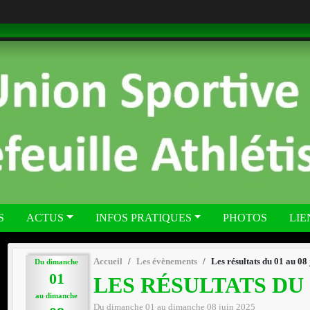
S
ACTUS
INFOS PRATIQUES
PHOTOS
LIE
Accueil
Les évènements
Les résultats du 01 au 08 
Du
dimanche
01
LES RÉSULTATS DU 0
au
dimanche
Du
dimanche
01
au
dimanche
08
juin
2025