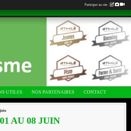
Participer au site :
NS UTILES
NOS PARTENAIRES
CONTACT
juin
1 AU 08 JUIN