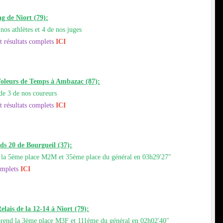
ng de Niort (79):
 nos athlètes et 4 de nos juges
t résultats complets
ICI
Voleurs de Temps à Ambazac (87):
 de 3 de nos coureurs
t résultats complets
ICI
nds 20 de Bourgueil (37):
nd la 5ème place M2M et 35ème place du général en 03h29'27"
omplets
ICI
lais de la 12-14 à Niort (79):
e prend la 3ème place M3F et 111ème du général en 02h02'40"