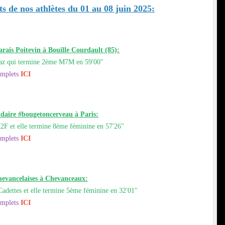
ts de nos athlètes du 01 au 08 juin 2025:
rais Poitevin à Bouille Courdault (85):
biaz qui termine 2ème M7M en 59'00"
omplets
ICI
idaire #bougetoncerveau à Paris:
M2F et elle termine 8ème féminine en 57'26"
omplets
ICI
hevancelaises à Chevanceaux:
 Cadettes et elle termine 5ème féminine en 32'01"
omplets
ICI