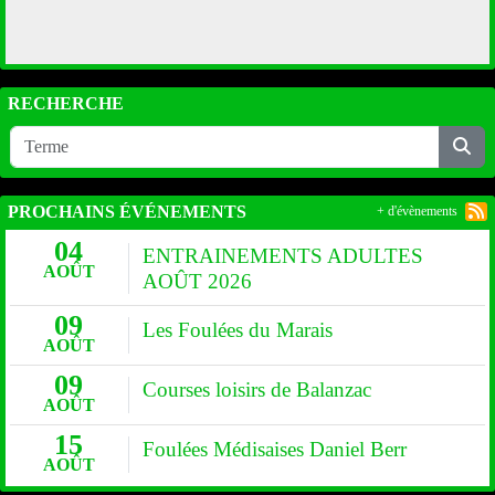
RECHERCHE
PROCHAINS ÉVÉNEMENTS
+ d'évènements
04
ENTRAINEMENTS ADULTES
AOÛT
AOÛT 2026
09
Les Foulées du Marais
AOÛT
09
Courses loisirs de Balanzac
AOÛT
15
Foulées Médisaises Daniel Berr
AOÛT