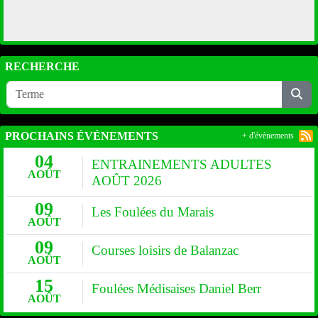
RECHERCHE
PROCHAINS ÉVÉNEMENTS
+ d'évènements
04
ENTRAINEMENTS ADULTES
AOÛT
AOÛT 2026
09
Les Foulées du Marais
AOÛT
09
Courses loisirs de Balanzac
AOÛT
15
Foulées Médisaises Daniel Berr
AOÛT