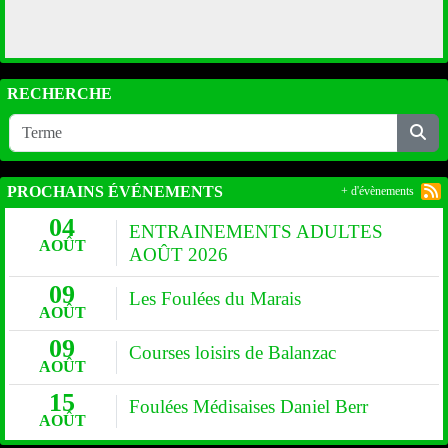
RECHERCHE
PROCHAINS ÉVÉNEMENTS
+ d'évènements
04
ENTRAINEMENTS ADULTES
AOÛT
AOÛT 2026
09
Les Foulées du Marais
AOÛT
09
Courses loisirs de Balanzac
AOÛT
15
Foulées Médisaises Daniel Berr
AOÛT