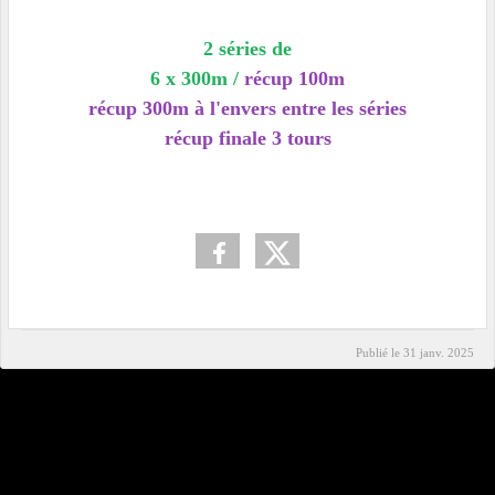
2 séries de
6 x 300m /
récup 100m
récup 300m à l'envers entre les séries
récup finale 3
tours
Publié le
31 janv. 2025