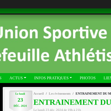
S
ACTUS
INFOS PRATIQUES
PHOTOS
LIE
Accueil
Les évènements
ENTRAINEMENT DU MAR
Le
lundi
23
ENTRAINEMENT DU 
DÉC.
2024
Le
lundi
23
déc.
2024
de 19h à 21h