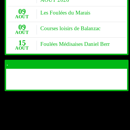
09
Les Foulées du Marais
AOÛT
09
Courses loisirs de Balanzac
AOÛT
15
Foulées Médisaises Daniel Berr
AOÛT
.