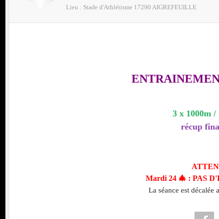
Lieu :
Stade d'Athlétisme
17290
AIGREFEUILLE
nt
ENTRAINEMENT 
LE P'TIT CAPRICE
3 x 1000m /
récup fina
ATTEN
Mardi 24 🎄 : PAS
La séance est décalée