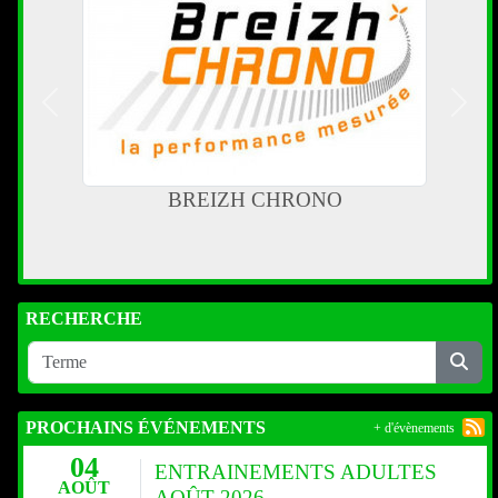
Précedent
Suiva
BREIZH CHRONO
RECHERCHE
PROCHAINS ÉVÉNEMENTS
+ d'évènements
04
ENTRAINEMENTS ADULTES
AOÛT
AOÛT 2026