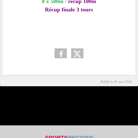
8 x 500m /
récup 100m
Récup finale 3 tours
Publié le
01 mai 2024
SPORTS
REGIONS