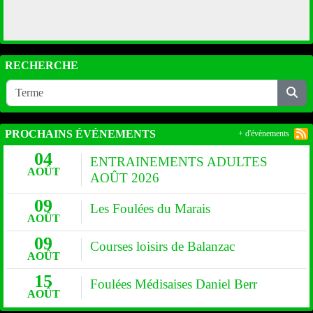
RECHERCHE
PROCHAINS ÉVÉNEMENTS
+ d'évènements
04
ENTRAINEMENTS ADULTES
AOÛT
AOÛT 2026
09
Les Foulées du Marais
AOÛT
09
Courses loisirs de Balanzac
AOÛT
15
Foulées Médisaises Daniel Berr
AOÛT