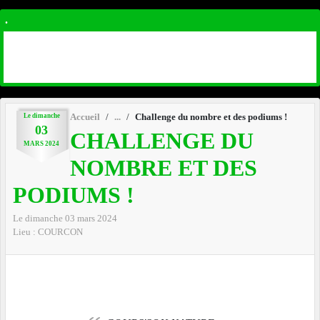
.
Le
dimanche
Accueil
Challenge du nombre et des podiums !
03
CHALLENGE DU
MARS
2024
NOMBRE ET DES
PODIUMS !
Le
dimanche
03
mars
2024
Lieu :
COURCON