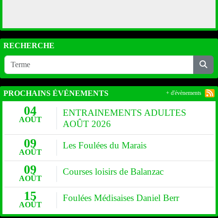
RECHERCHE
PROCHAINS ÉVÉNEMENTS
+ d'évènements
04
ENTRAINEMENTS ADULTES
AOÛT
AOÛT 2026
09
Les Foulées du Marais
AOÛT
09
Courses loisirs de Balanzac
AOÛT
15
Foulées Médisaises Daniel Berr
AOÛT