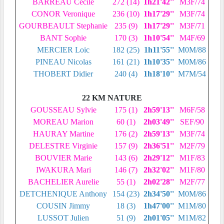
BARREAU Cecile
272 (14)
1h21'42''
M3F/74
CONOR Veronique
236 (10)
1h17'29''
M3F/74
GOURBEAULT Stephanie
235 (9)
1h17'29''
M3F/71
BANT Sophie
170 (3)
1h10'54''
M4F/69
MERCIER Loic
182 (25)
1h11'55''
M0M/88
PINEAU Nicolas
161 (21)
1h10'35''
M0M/86
THOBERT Didier
240 (4)
1h18'10''
M7M/54
22 KM NATURE
GOUSSEAU Sylvie
175 (1)
2h59'13''
M6F/58
MOREAU Marion
60 (1)
2h03'49''
SEF/90
HAURAY Martine
176 (2)
2h59'13''
M3F/74
DELESTRE Virginie
157 (9)
2h36'51''
M2F/79
BOUVIER Marie
143 (6)
2h29'12''
M1F/83
IWAKURA Mari
146 (7)
2h32'02''
M1F/80
BACHELIER Aurelie
55 (1)
2h02'28''
M2F/77
DETCHENIQUE Anthony
154 (23)
2h34'50''
M0M/86
COUSIN Jimmy
18 (3)
1h47'00''
M1M/80
LUSSOT Julien
51 (9)
2h01'05''
M1M/82