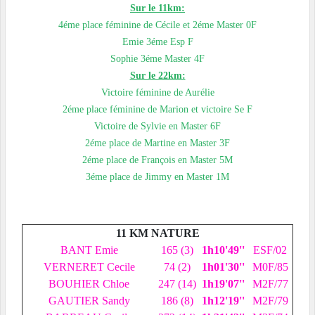
Sur le 11km:
4éme place féminine de Cécile et 2éme Master 0F
Emie 3éme Esp F
Sophie 3éme Master 4F
Sur le 22km:
Victoire féminine de Aurélie
2éme place féminine de Marion et victoire Se F
Victoire de Sylvie en Master 6F
2éme place de Martine en Master 3F
2éme place de François en Master 5M
3éme place de Jimmy en Master 1M
11 KM NATURE
BANT Emie
165 (3)
1h10'49''
ESF/02
VERNERET Cecile
74 (2)
1h01'30''
M0F/85
BOUHIER Chloe
247 (14)
1h19'07''
M2F/77
GAUTIER Sandy
186 (8)
1h12'19''
M2F/79