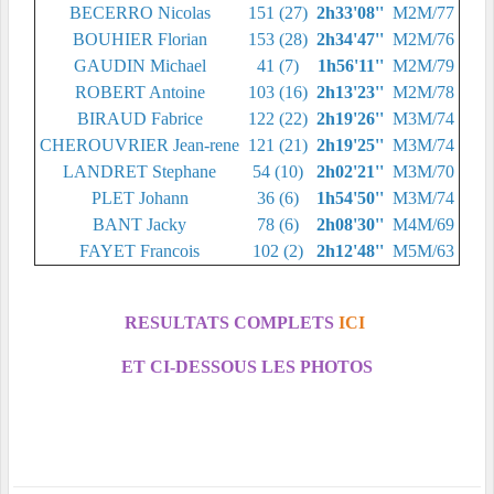
BECERRO Nicolas
151 (27)
2h33'08''
M2M/77
BOUHIER Florian
153 (28)
2h34'47''
M2M/76
GAUDIN Michael
41 (7)
1h56'11''
M2M/79
ROBERT Antoine
103 (16)
2h13'23''
M2M/78
BIRAUD Fabrice
122 (22)
2h19'26''
M3M/74
CHEROUVRIER Jean-rene
121 (21)
2h19'25''
M3M/74
LANDRET Stephane
54 (10)
2h02'21''
M3M/70
PLET Johann
36 (6)
1h54'50''
M3M/74
BANT Jacky
78 (6)
2h08'30''
M4M/69
FAYET Francois
102 (2)
2h12'48''
M5M/63
RESULTATS COMPLETS
ICI
ET CI-DESSOUS LES PHOTOS