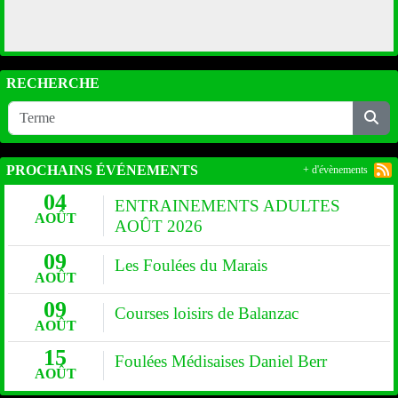
RECHERCHE
PROCHAINS ÉVÉNEMENTS
+ d'évènements
04
ENTRAINEMENTS ADULTES
AOÛT
AOÛT 2026
09
Les Foulées du Marais
AOÛT
09
Courses loisirs de Balanzac
AOÛT
15
Foulées Médisaises Daniel Berr
AOÛT