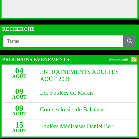
RECHERCHE
PROCHAINS ÉVÉNEMENTS
+ d'évènements
04
ENTRAINEMENTS ADULTES
AOÛT
AOÛT 2026
09
Les Foulées du Marais
AOÛT
09
Courses loisirs de Balanzac
AOÛT
15
Foulées Médisaises Daniel Berr
AOÛT