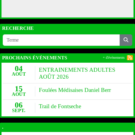
RECHERCHE
PROCHAINS ÉVÉNEMENTS
+ d'évènements
04
ENTRAINEMENTS ADULTES
AOÛT
AOÛT 2026
15
Foulées Médisaises Daniel Berr
AOÛT
06
Trail de Fontseche
SEPT.
.