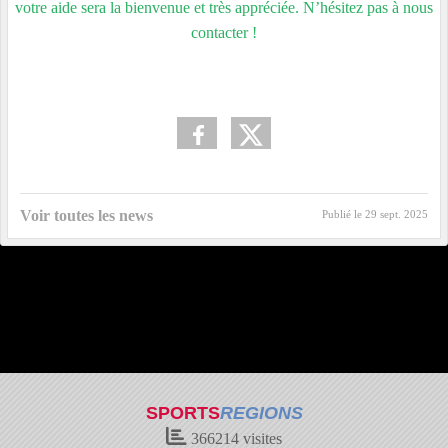
votre aide sera la bienvenue et très appréciée. N’hésitez pas à nous
contacter !
Voir toutes les news
Publié le
29 sept. 2025
SPORTS
REGIONS
366214
visites