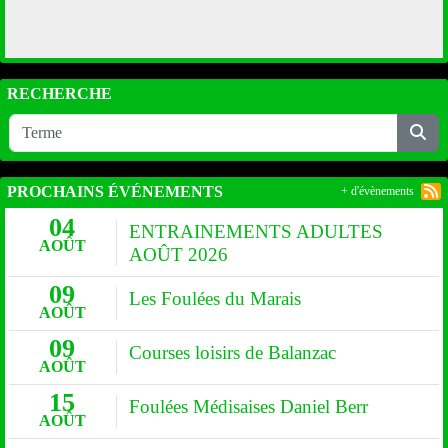
RECHERCHE
PROCHAINS ÉVÉNEMENTS
+ d'évènements
04
ENTRAINEMENTS ADULTES
AOÛT
AOÛT 2026
09
Les Foulées du Marais
AOÛT
09
Courses loisirs de Balanzac
AOÛT
15
Foulées Médisaises Daniel Berr
AOÛT