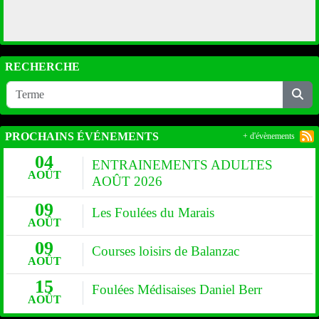
RECHERCHE
PROCHAINS ÉVÉNEMENTS
+ d'évènements
04
ENTRAINEMENTS ADULTES
AOÛT
AOÛT 2026
09
Les Foulées du Marais
AOÛT
09
Courses loisirs de Balanzac
AOÛT
15
Foulées Médisaises Daniel Berr
AOÛT