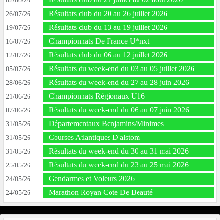
02/08/26
Résultats club du 20 au 26 juillet 2026
26/07/26
Résultats club du 13 au 19 juillet 2026
19/07/26
Championnats De France U*nxt
16/07/26
Résultats club du 06 au 12 juillet 2026
12/07/26
Résultats du week-end du 03 au 05 juillet 2026
05/07/26
Résultats du week-end du 27 au 28 juin 2026
28/06/26
Championnats Régionaux U16
21/06/26
Résultats du week-end du 06 au 07 juin 2026
07/06/26
Départementaux Benjamins/Minimes
31/05/26
Courses Atlantiques D'alstom
31/05/26
Résultats du week-end du 30 au 31 mai 2026
31/05/26
Résultats du week-end du 23 au 25 mai 2026
25/05/26
Gendarmes et Voleurs 2026
24/05/26
Marathon Royan Cote De Beauté
24/05/26