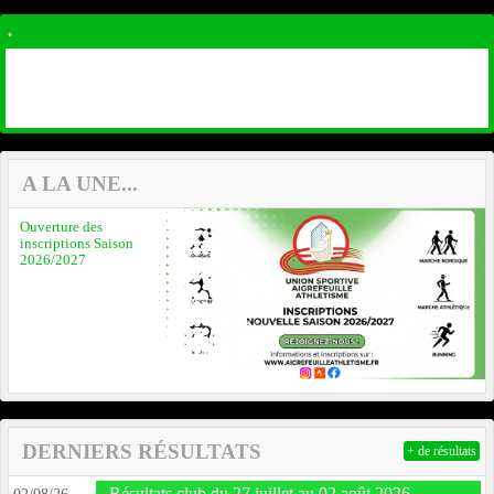
.
A LA UNE...
Ouverture des
inscriptions Saison
2026/2027
Previous
Next
DERNIERS RÉSULTATS
+ de résultats
Résultats club du 27 juillet au 02 août 2026