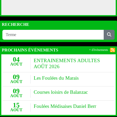
RECHERCHE
PROCHAINS ÉVÉNEMENTS
+ d'évènements
04
ENTRAINEMENTS ADULTES
AOÛT
AOÛT 2026
09
Les Foulées du Marais
AOÛT
09
Courses loisirs de Balanzac
AOÛT
15
Foulées Médisaises Daniel Berr
AOÛT