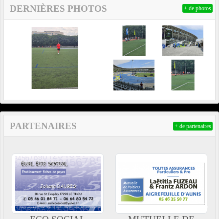
DERNIÈRES PHOTOS
+ de photos
PARTENAIRES
+ de partenaires
Précedent
Suiv